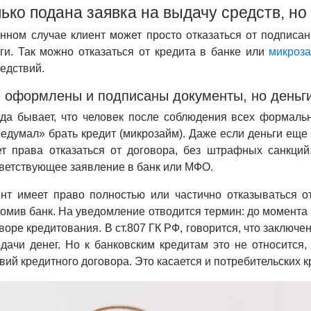
ько подана заявка на выдачу средств, н
нном случае клиент может просто отказаться от подписа
ги. Так можно отказаться от кредита в банке или
микроз
едствий.
 оформлены и подписаны документы, но деньг
да бывает, что человек после соблюдения всех формальн
едумал» брать кредит (микрозайм). Даже если деньги еще
т права отказаться от договора, без штрафных санкций
ветствующее заявление в банк или МФО.
нт имеет право полностью или частично отказываться от
омив банк. На уведомление отводится термин: до момента 
воре кредитования. В ст.807 ГК РФ, говорится, что заключ
дачи денег. Но к банковским кредитам это не относится,
вий кредитного договора. Это касается и потребительских 