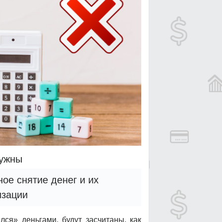
нужны
ое снятие денег и их
изации
лся» деньгами, будут засчитаны, как