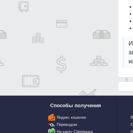
И
з
и
Способы получения
Яндекс кошелек
В
Переводом
С
На карту Сбербанка
Н