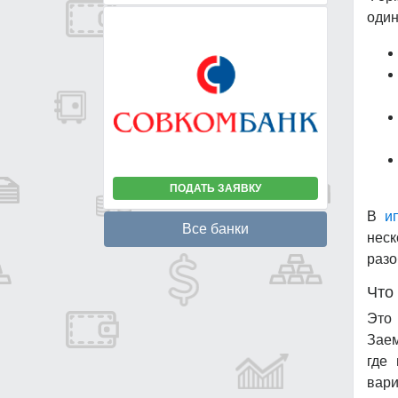
один
ПОДАТЬ ЗАЯВКУ
В
и
Все банки
неск
разо
Что
Это 
Заем
где 
вари