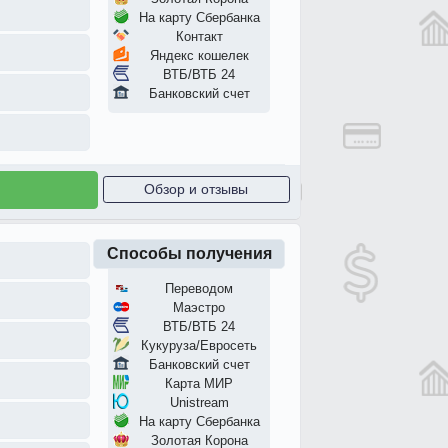
На карту Сбербанка
Контакт
Яндекс кошелек
ВТБ/ВТБ 24
Банковский счет
Обзор и отзывы
Способы получения
Переводом
Маэстро
ВТБ/ВТБ 24
Кукуруза/Евросеть
Банковский счет
Карта МИР
Unistream
На карту Сбербанка
Золотая Корона