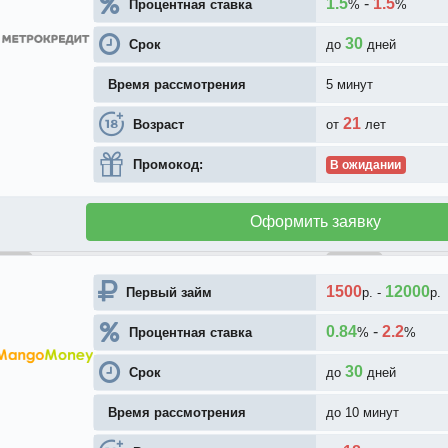
1.5
-
1.5
Процентная ставка
%
%
30
Срок
до
дней
Время рассмотрения
5 минут
21
Возраст
от
лет
Промокод:
В ожидании
Оформить заявку
1500
12000
Первый займ
р.
-
р.
0.84
-
2.2
Процентная ставка
%
%
30
Срок
до
дней
Время рассмотрения
до 10 минут