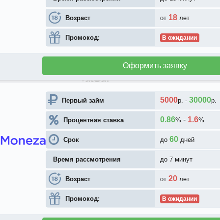
18
Возраст
от
лет
Промокод:
В ожидании
Оформить заявку
5000
30000
Первый займ
р.
-
р.
0.86
-
1.6
Процентная ставка
%
%
60
Срок
до
дней
Время рассмотрения
до 7 минут
20
Возраст
от
лет
Промокод:
В ожидании