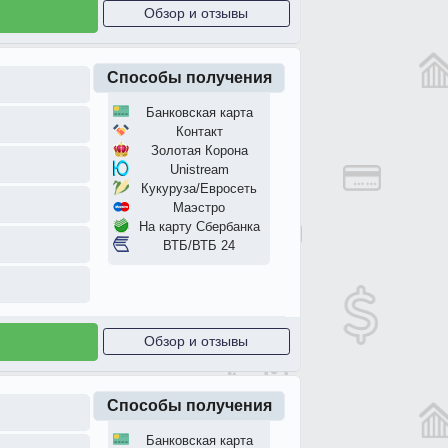
Обзор и отзывы
Способы получения
Банковская карта
Контакт
Золотая Корона
Unistream
Кукуруза/Евросеть
Маэстро
На карту Сбербанка
ВТБ/ВТБ 24
Обзор и отзывы
Способы получения
Банковская карта