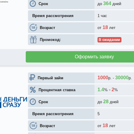
364
Срок
до
дней
Время рассмотрения
1 час
18
Возраст
от
лет
Промокод:
В ожидании
Оформить заявку
1000
30000
Первый займ
р.
-
р.
1.4
-
2
Процентная ставка
%
%
28
Срок
до
дней
Время рассмотрения
5
18
Возраст
от
лет