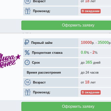
18
Возраст
от
лет
Промокод:
В ожидании
Оформить заявку
10000
35000
Первый займ
р.
-
р
0.6
-
2
Процентная ставка
%
%
365
Срок
до
дней
Время рассмотрения
до 24 часов
18
Возраст
от
лет
Промокод:
В ожидании
Оформить заявку