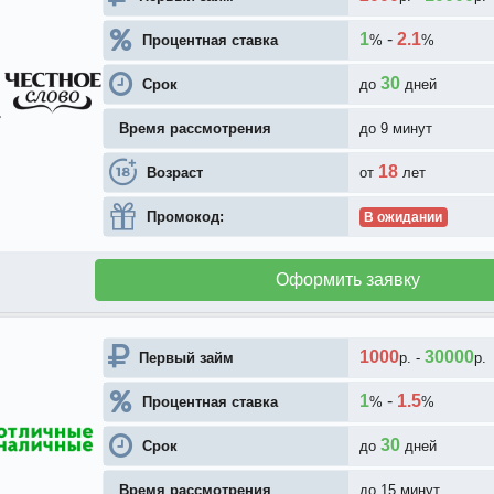
1
-
2.1
Процентная ставка
%
%
30
Срок
до
дней
Время рассмотрения
до 9 минут
18
Возраст
от
лет
Промокод:
В ожидании
Оформить заявку
1000
30000
Первый займ
р.
-
р.
1
-
1.5
Процентная ставка
%
%
30
Срок
до
дней
Время рассмотрения
до 15 минут