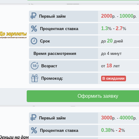
2000
10000
Первый займ
р.
-
р.
1.3
-
2.7
Процентная ставка
%
%
20
Срок
до
дней
Время рассмотрения
до 4 минут
18
Возраст
от
лет
Промокод:
В ожидании
Оформить заявку
3000
40000
Первый займ
р.
-
р.
0.38
-
2
Процентная ставка
%
%