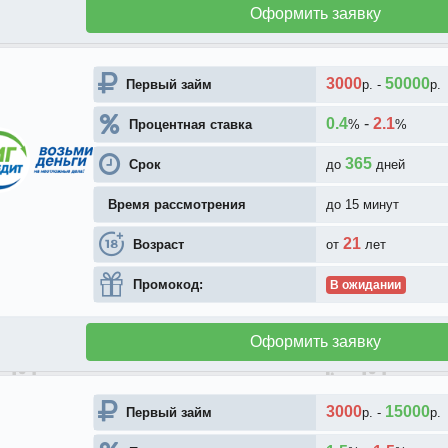
Оформить заявку
3000
50000
Первый займ
р.
-
р.
0.4
-
2.1
Процентная ставка
%
%
365
Срок
до
дней
Время рассмотрения
до 15 минут
21
Возраст
от
лет
Промокод:
В ожидании
Оформить заявку
3000
15000
Первый займ
р.
-
р.