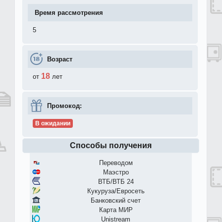
Время рассмотрения
5
Возраст
18
от
лет
Промокод:
В ожидании
Способы получения
Переводом
Маэстро
ВТБ/ВТБ 24
Кукуруза/Евросеть
Банковский счет
Карта МИР
Unistream