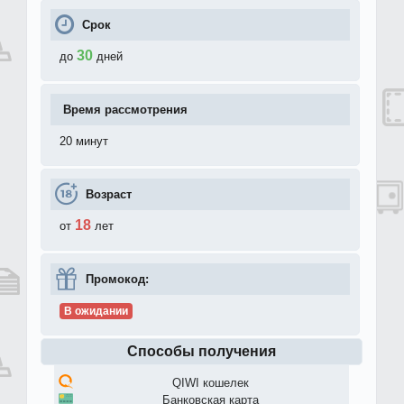
Срок
30
до
дней
Время рассмотрения
20 минут
Возраст
18
от
лет
Промокод:
В ожидании
Способы получения
QIWI кошелек
Банковская карта