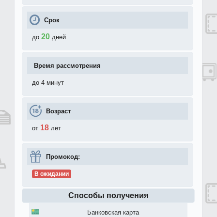
Срок
20
до
дней
Время рассмотрения
до 4 минут
Возраст
18
от
лет
Промокод:
В ожидании
Способы получения
Банковская карта