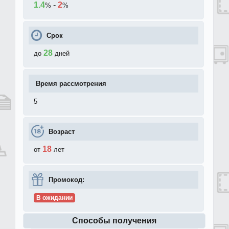
1.4
-
2
%
%
Срок
28
до
дней
Время рассмотрения
5
Возраст
18
от
лет
Промокод:
В ожидании
Способы получения