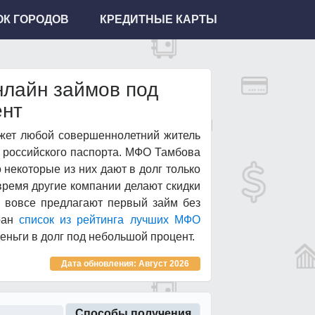
К ГОРОДОВ
КРЕДИТНЫЕ КАРТЫ
лайн займов под
ент
ожет любой совершеннолетний житель
о российского паспорта. МФО Тамбова
о некоторые из них дают в долг только
 время другие компании делают скидки
и вовсе предлагают первый займ без
ран
список из рейтинга лучших МФО
деньги в долг под небольшой процент.
Дата обновления: Август 2026
Способы получения