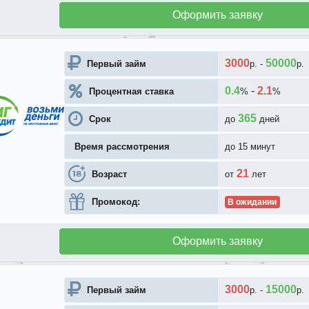
Оформить заявку
3000
50000
Первый займ
р.
-
р.
0.4
-
2.1
Процентная ставка
%
%
365
Срок
до
дней
Время рассмотрения
до 15 минут
21
Возраст
от
лет
Промокод:
В ожидании
Оформить заявку
3000
15000
Первый займ
р.
-
р.