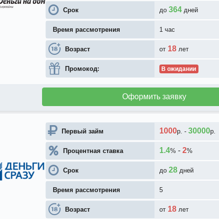
364
Срок
до
дней
Время рассмотрения
1 час
18
Возраст
от
лет
Промокод:
В ожидании
Оформить заявку
1000
30000
Первый займ
р.
-
р.
1.4
-
2
Процентная ставка
%
%
28
Срок
до
дней
Время рассмотрения
5
18
Возраст
от
лет