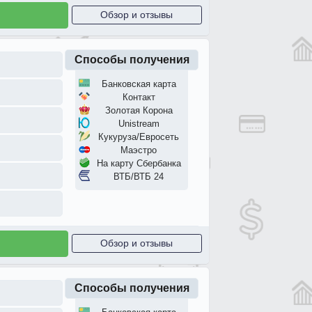
Обзор и отзывы
Способы получения
Банковская карта
Контакт
Золотая Корона
Unistream
Кукуруза/Евросеть
Маэстро
На карту Сбербанка
ВТБ/ВТБ 24
Обзор и отзывы
Способы получения