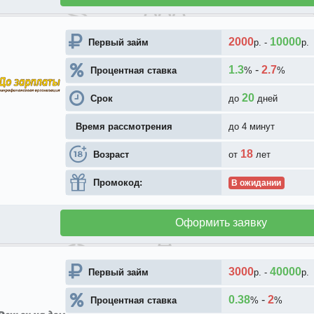
2000
10000
Первый займ
р.
-
р.
1.3
-
2.7
Процентная ставка
%
%
20
Срок
до
дней
Время рассмотрения
до 4 минут
18
Возраст
от
лет
Промокод:
В ожидании
Оформить заявку
3000
40000
Первый займ
р.
-
р.
0.38
-
2
Процентная ставка
%
%