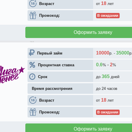
18
Возраст
от
лет
Промокод:
В ожидании
Оформить заявку
10000
35000
Первый займ
р.
-
р
0.6
-
2
Процентная ставка
%
%
365
Срок
до
дней
Время рассмотрения
до 24 часов
18
Возраст
от
лет
Промокод:
В ожидании
Оформить заявку