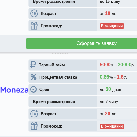
Время рассмотрения
до 15 минут
18
Возраст
от
лет
Промокод:
В ожидании
Оформить заявку
5000
30000
Первый займ
р.
-
р.
0.86
-
1.6
Процентная ставка
%
%
60
Срок
до
дней
Время рассмотрения
до 7 минут
20
Возраст
от
лет
Промокод:
В ожидании