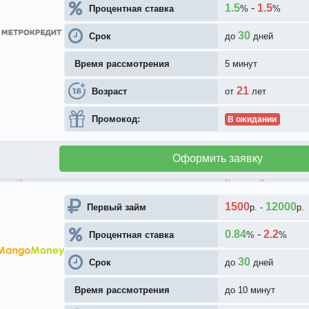
1.5
-
1.5
Процентная ставка
%
%
30
Срок
до
дней
Время рассмотрения
5 минут
21
Возраст
от
лет
Промокод:
В ожидании
Оформить заявку
1500
12000
Первый займ
р.
-
р.
0.84
-
2.2
Процентная ставка
%
%
30
Срок
до
дней
Время рассмотрения
до 10 минут