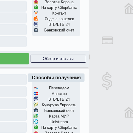
Золотая Корона
На карту Сбербанка
Контакт
Яндекс кошелек
ВТБ/ВТБ 24
Банковский счет
Обзор и отзывы
Способы получения
Переводом
Маэстро
ВТБ/ВТБ 24
Кукуруза/Евросеть
Банковский счет
Карта МИР
Unistream
На карту Сбербанка