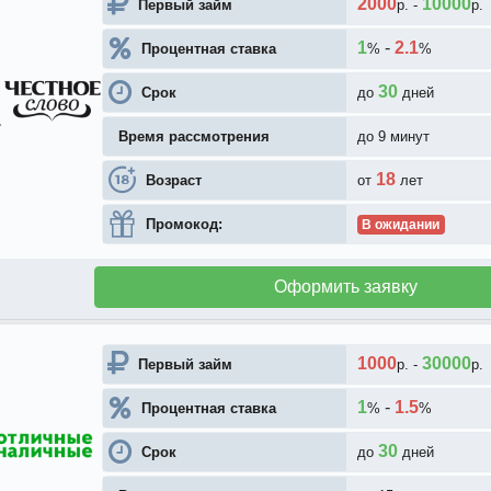
2000
10000
Первый займ
р.
-
р.
1
-
2.1
Процентная ставка
%
%
30
Срок
до
дней
Время рассмотрения
до 9 минут
18
Возраст
от
лет
Промокод:
В ожидании
Оформить заявку
1000
30000
Первый займ
р.
-
р.
1
-
1.5
Процентная ставка
%
%
30
Срок
до
дней