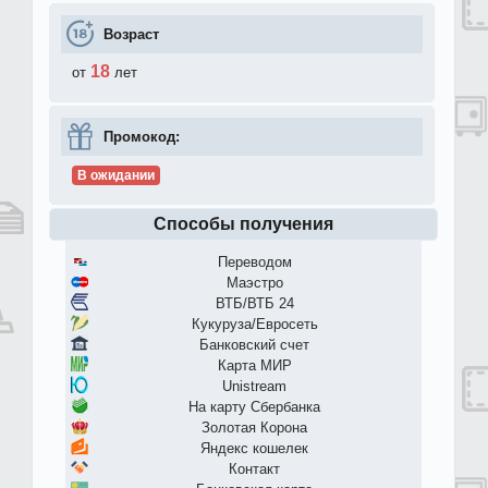
Возраст
18
от
лет
Промокод:
В ожидании
Способы получения
Переводом
Маэстро
ВТБ/ВТБ 24
Кукуруза/Евросеть
Банковский счет
Карта МИР
Unistream
На карту Сбербанка
Золотая Корона
Яндекс кошелек
Контакт