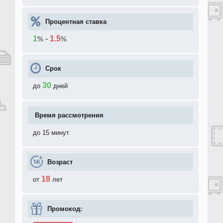
Процентная ставка
1
-
1.5
%
%
Срок
30
до
дней
Время рассмотрения
до 15 минут
Возраст
18
от
лет
Промокод: