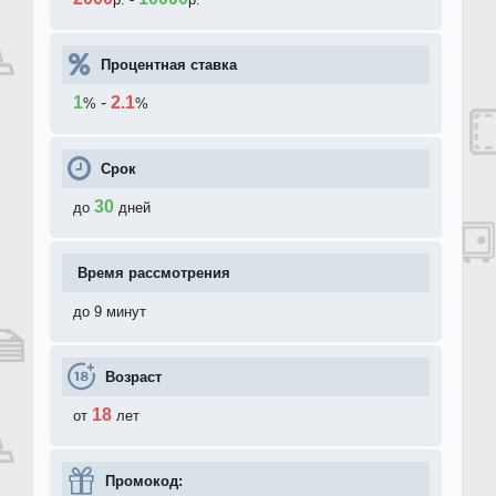
Процентная ставка
1
-
2.1
%
%
Срок
30
до
дней
Время рассмотрения
до 9 минут
Возраст
18
от
лет
Промокод: