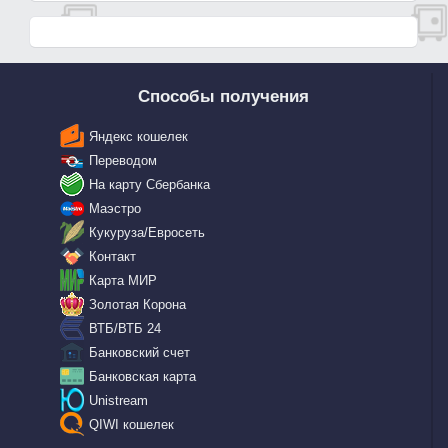
Способы получения
Яндекс кошелек
Переводом
На карту Сбербанка
Маэстро
Кукуруза/Евросеть
Контакт
Карта МИР
Золотая Корона
ВТБ/ВТБ 24
Банковский счет
Банковская карта
Unistream
QIWI кошелек