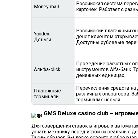
Российская система пере
Money mail
карточек. Работает с раз
Российский платежный он
Yandex.
денег клиентом открывае
Деньги
Доступны рублевые переч
Проведение расчетных о
Альфа-click
инструментов Alfa-банк. 
денежных единицах.
Перечисления средств на 
Платежные
различных операторов. За
терминалы
терминалах нельзя.
GMS Deluxe casino club – игровы
Для совершения ставок в игровых автомата
узнать механику перед игрой на реальные д
Таким образов Вы легко освоите любое развл