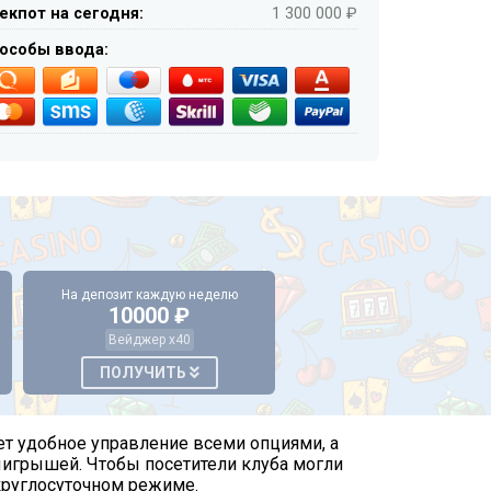
кпот на сегодня:
1 300 000 ₽
особы ввода:
На депозит каждую неделю
10000 ₽
Вейджер х40
ПОЛУЧИТЬ
т удобное управление всеми опциями, а
ыигрышей. Чтобы посетители клуба могли
 круглосуточном режиме.