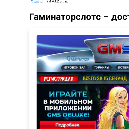
Главная
GMS Deluxe
Гаминаторслотс – дос