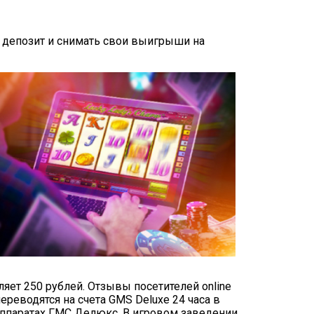
 депозит и снимать свои выигрыши на
яет 250 рублей. Отзывы посетителей online
реводятся на счета GMS Deluxe 24 часа в
аппаратах ГМС Делюкс. В игровом заведении