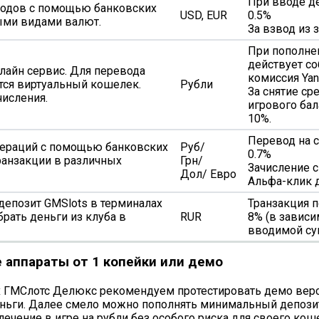
При вводе де
водов с помощью банковских
USD, EUR
0.5%
ными видами валют.
За взвод из 
При пополне
действует со
лайн сервис. Для перевода
комиссия Yan
тся виртуальный кошелек.
Рубли
За снятие ср
исления.
игрового бал
10%.
Перевод на с
пераций с помощью банковских
Руб/
0.7%
Транзакции в различных
Грн/
Зачисление с
Дол/ Евро
Альфа-клик д
депозит GMSlots в терминалах
Транзакция п
брать деньги из клуба в
RUR
8% (в зависи
вводимой су
е аппараты от 1 копейки или демо
х ГМСлотс Делюкс рекомендуем протестировать демо верс
еньги. Далее смело можно пополнять минимальный депозит 
ечение в игре на рубли без особого риска для своего кош