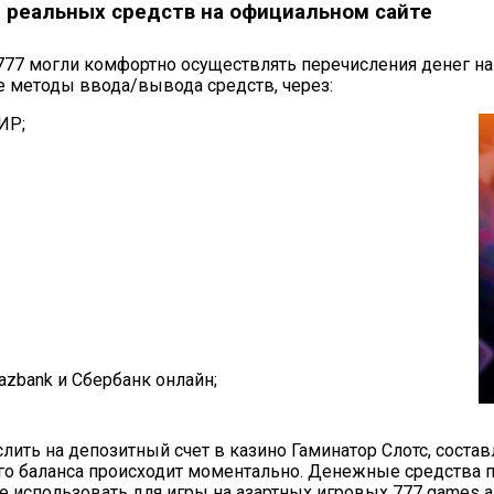
д реальных средств на официальном сайте
777 могли комфортно осуществлять перечисления денег на
е методы ввода/вывода средств, через:
ИР;
zbank и Сбербанк онлайн;
ть на депозитный счет в казино Гаминатор Слотс, составл
о баланса происходит моментально. Денежные средства пе
е использовать для игры на азартных игровых 777 games 