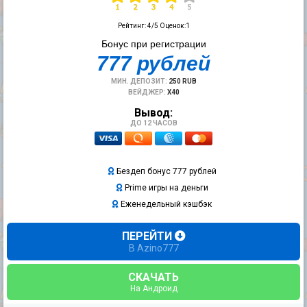
Рейтинг:
4
/5 Оценок:
1
Бонус при регистрации
777 рублей
МИН. ДЕПОЗИТ:
250 RUB
ВЕЙДЖЕР:
Х40
Вывод:
ДО 12 ЧАСОВ
Бездеп бонус 777 рублей
Prime игры на деньги
Еженедельный кэшбэк
ПЕРЕЙТИ
В Azino777
СКАЧАТЬ
На Андроид