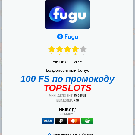
Fugu
Рейтинг:
4
/5 Оценок:
1
Бездепозитный бонус
100 FS по промокоду
TOPSLOTS
МИН. ДЕПОЗИТ:
500 RUB
ВЕЙДЖЕР:
Х40
Вывод:
30 МИНУТ