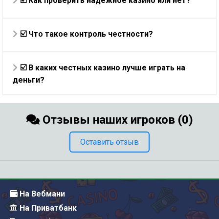
☑️ Как проверить надежное казино или нет?
☑️ Что такое контроль честности?
☑️ В каких честных казино лучше играть на
деньги?
Отзывы наших игроков (
0
)
Оставить отзыв
На Вебмани
На Приватбанк