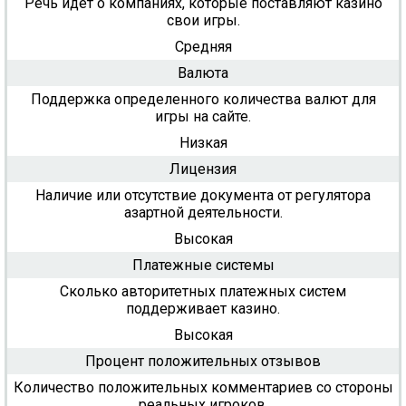
Речь идет о компаниях, которые поставляют казино
свои игры.
Средняя
Валюта
Поддержка определенного количества валют для
игры на сайте.
Низкая
Лицензия
Наличие или отсутствие документа от регулятора
азартной деятельности.
Высокая
Платежные системы
Сколько авторитетных платежных систем
поддерживает казино.
Высокая
Процент положительных отзывов
Количество положительных комментариев со стороны
реальных игроков.