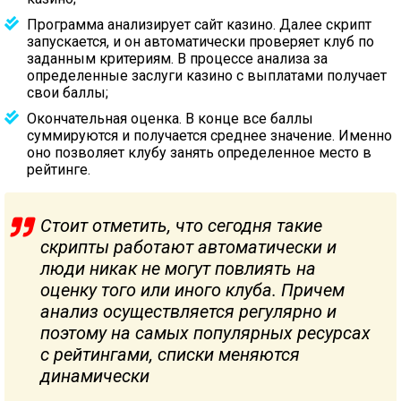
Программа анализирует сайт казино. Далее скрипт
запускается, и он автоматически проверяет клуб по
заданным критериям. В процессе анализа за
определенные заслуги казино с выплатами получает
свои баллы;
Окончательная оценка. В конце все баллы
суммируются и получается среднее значение. Именно
оно позволяет клубу занять определенное место в
рейтинге.
Стоит отметить, что сегодня такие
скрипты работают автоматически и
люди никак не могут повлиять на
оценку того или иного клуба. Причем
анализ осуществляется регулярно и
поэтому на самых популярных ресурсах
с рейтингами, списки меняются
динамически