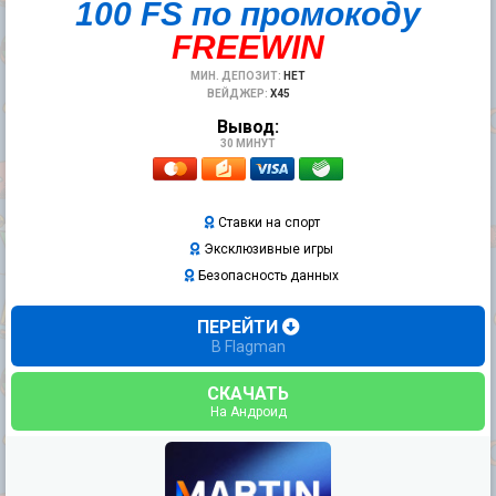
100 FS по промокоду
FREEWIN
МИН. ДЕПОЗИТ:
НЕТ
ВЕЙДЖЕР:
Х45
Вывод:
30 МИНУТ
Ставки на спорт
Эксклюзивные игры
Безопасность данных
ПЕРЕЙТИ
В Flagman
СКАЧАТЬ
На Андроид