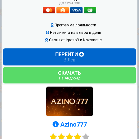
ДО 12 ЧАСОВ
Программа лояльности
Нет лимита на вывод в день
Слоты от Igrosoft и Novomatic
ПЕРЕЙТИ
В Лев
СКАЧАТЬ
На Андроид
Azino777