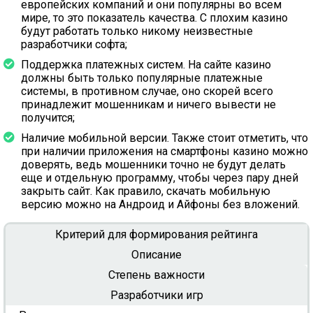
европейских компаний и они популярны во всем
мире, то это показатель качества. С плохим казино
будут работать только никому неизвестные
разработчики софта;
Поддержка платежных систем. На сайте казино
должны быть только популярные платежные
системы, в противном случае, оно скорей всего
принадлежит мошенникам и ничего вывести не
получится;
Наличие мобильной версии. Также стоит отметить, что
при наличии приложения на смартфоны казино можно
доверять, ведь мошенники точно не будут делать
еще и отдельную программу, чтобы через пару дней
закрыть сайт. Как правило, скачать мобильную
версию можно на Андроид и Айфоны без вложений.
Критерий для формирования рейтинга
Описание
Степень важности
Разработчики игр