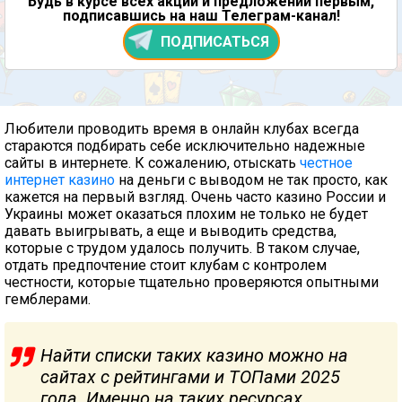
Будь в курсе всех акций и предложений первым,
подписавшись на наш Телеграм-канал!
ПОДПИСАТЬСЯ
Любители проводить время в онлайн клубах всегда
стараются подбирать себе исключительно надежные
сайты в интернете. К сожалению, отыскать
честное
интернет казино
на деньги с выводом не так просто, как
кажется на первый взгляд. Очень часто казино России и
Украины может оказаться плохим не только не будет
давать выигрывать, а еще и выводить средства,
которые с трудом удалось получить. В таком случае,
отдать предпочтение стоит клубам с контролем
честности, которые тщательно проверяются опытными
гемблерами.
Найти списки таких казино можно на
сайтах с рейтингами и ТОПами 2025
года. Именно на таких ресурсах